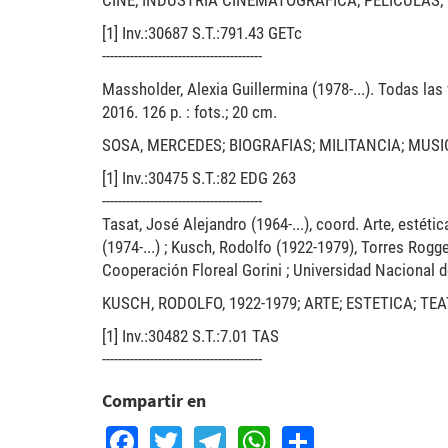
CINE; INDUSTRIA CINEMATOGRAFICA; PELICULAS;
[1] Inv.:30687 S.T.:791.43 GETc
----------------------------------------
Massholder, Alexia Guillermina (1978-...). Todas las
2016. 126 p. : fots.; 20 cm.
SOSA, MERCEDES; BIOGRAFIAS; MILITANCIA; MUS
[1] Inv.:30475 S.T.:82 EDG 263
----------------------------------------
Tasat, José Alejandro (1964-...), coord. Arte, estéti
(1974-...) ; Kusch, Rodolfo (1922-1979), Torres Rogger
Cooperación Floreal Gorini ; Universidad Nacional d
KUSCH, RODOLFO, 1922-1979; ARTE; ESTETICA; TE
[1] Inv.:30482 S.T.:7.01 TAS
----------------------------------------
Compartir en
Facebook
Twitter
Telegram
WhatsApp
Share