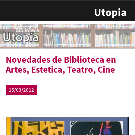
Pasar al contenido principal
Utopia
Novedades de Biblioteca en
Artes, Estetica, Teatro, Cine
15/03/2012
nove-teatro-2012.jpg