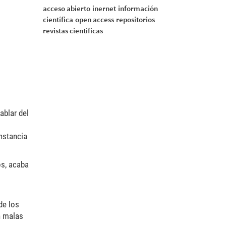
acceso abierto
inernet
información
científica
open access
repositorios
revistas científicas
ablar del
s
instancia
os, acaba
de los
n malas