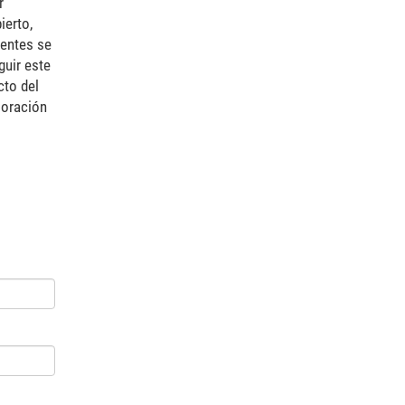
r
ierto,
ientes se
guir este
cto del
loración