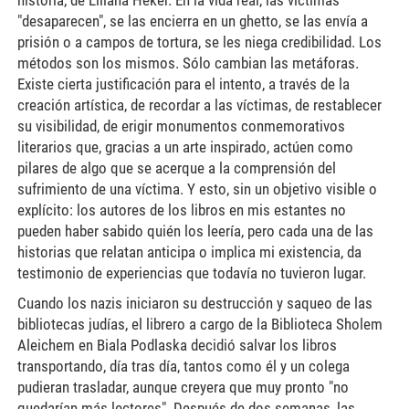
historia, de Liliana Heker. En la vida real, las víctimas
"desaparecen", se las encierra en un ghetto, se las envía a
prisión o a campos de tortura, se les niega credibilidad. Los
métodos son los mismos. Sólo cambian las metáforas.
Existe cierta justificación para el intento, a través de la
creación artística, de recordar a las víctimas, de restablecer
su visibilidad, de erigir monumentos conmemorativos
literarios que, gracias a un arte inspirado, actúen como
pilares de algo que se acerque a la comprensión del
sufrimiento de una víctima. Y esto, sin un objetivo visible o
explícito: los autores de los libros en mis estantes no
pueden haber sabido quién los leería, pero cada una de las
historias que relatan anticipa o implica mi existencia, da
testimonio de experiencias que todavía no tuvieron lugar.
Cuando los nazis iniciaron su destrucción y saqueo de las
bibliotecas judías, el librero a cargo de la Biblioteca Sholem
Aleichem en Biala Podlaska decidió salvar los libros
transportando, día tras día, tantos como él y un colega
pudieran trasladar, aunque creyera que muy pronto "no
quedarían más lectores". Después de dos semanas, las