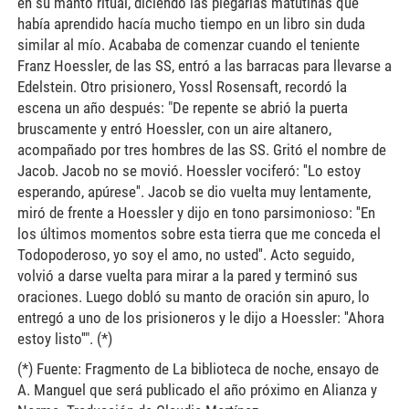
en su manto ritual, diciendo las plegarias matutinas que
había aprendido hacía mucho tiempo en un libro sin duda
similar al mío. Acababa de comenzar cuando el teniente
Franz Hoessler, de las SS, entró a las barracas para llevarse a
Edelstein. Otro prisionero, Yossl Rosensaft, recordó la
escena un año después: "De repente se abrió la puerta
bruscamente y entró Hoessler, con un aire altanero,
acompañado por tres hombres de las SS. Gritó el nombre de
Jacob. Jacob no se movió. Hoessler vociferó: ''Lo estoy
esperando, apúrese''. Jacob se dio vuelta muy lentamente,
miró de frente a Hoessler y dijo en tono parsimonioso: ''En
los últimos momentos sobre esta tierra que me conceda el
Todopoderoso, yo soy el amo, no usted''. Acto seguido,
volvió a darse vuelta para mirar a la pared y terminó sus
oraciones. Luego dobló su manto de oración sin apuro, lo
entregó a uno de los prisioneros y le dijo a Hoessler: ''Ahora
estoy listo''". (*)
(*) Fuente: Fragmento de La biblioteca de noche, ensayo de
A. Manguel que será publicado el año próximo en Alianza y