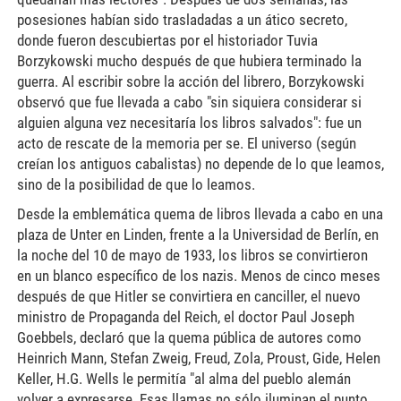
posesiones habían sido trasladadas a un ático secreto,
donde fueron descubiertas por el historiador Tuvia
Borzykowski mucho después de que hubiera terminado la
guerra. Al escribir sobre la acción del librero, Borzykowski
observó que fue llevada a cabo "sin siquiera considerar si
alguien alguna vez necesitaría los libros salvados": fue un
acto de rescate de la memoria per se. El universo (según
creían los antiguos cabalistas) no depende de lo que leamos,
sino de la posibilidad de que lo leamos.
Desde la emblemática quema de libros llevada a cabo en una
plaza de Unter en Linden, frente a la Universidad de Berlín, en
la noche del 10 de mayo de 1933, los libros se convirtieron
en un blanco específico de los nazis. Menos de cinco meses
después de que Hitler se convirtiera en canciller, el nuevo
ministro de Propaganda del Reich, el doctor Paul Joseph
Goebbels, declaró que la quema pública de autores como
Heinrich Mann, Stefan Zweig, Freud, Zola, Proust, Gide, Helen
Keller, H.G. Wells le permitía "al alma del pueblo alemán
volver a expresarse. Esas llamas no sólo iluminan el punto