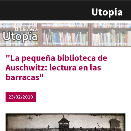
Pasar al contenido principal
Utopia
"La pequeña biblioteca de
Auschwitz: lectura en las
barracas"
23/02/2010
auschwitz.jpg