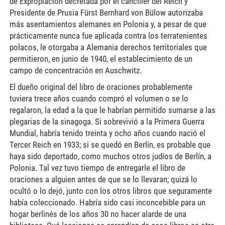
de Expropiación decretada por el canciller del Reich y
Presidente de Prusia Fürst Bernhard von Bülow autorizaba
más asentamientos alemanes en Polonia y, a pesar de que
prácticamente nunca fue aplicada contra los terratenientes
polacos, le otorgaba a Alemania derechos territoriales que
permitieron, en junio de 1940, el establecimiento de un
campo de concentración en Auschwitz.
El dueño original del libro de oraciones probablemente
tuviera trece años cuando compró el volumen o se lo
regalaron, la edad a la que le habrían permitido sumarse a las
plegarias de la sinagoga. Si sobrevivió a la Primera Guerra
Mundial, habría tenido treinta y ocho años cuando nació el
Tercer Reich en 1933; si se quedó en Berlín, es probable que
haya sido deportado, como muchos otros judíos de Berlín, a
Polonia. Tal vez tuvo tiempo de entregarle el libro de
oraciones a alguien antes de que se lo llevaran; quizá lo
ocultó o lo dejó, junto con los otros libros que seguramente
había coleccionado. Habría sido casi inconcebible para un
hogar berlinés de los años 30 no hacer alarde de una