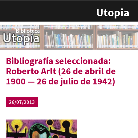
Pasar al contenido principal
Utopia
Bibliografía seleccionada:
Roberto Arlt (26 de abril de
1900 — 26 de julio de 1942)
26/07/2013
roberto-arlt-290x450.jpg