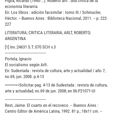
Piglia, Ricardo (1940-...). Roberto arlt : una crítica de la
economía literarria
En: Los libros : edición facsimilar : tomo III / Schmucler,
Héctor. -- Buenos Aires : Biblioteca Nacional, 2011. -- p. 222-
227
LITERATURA; CRITICA LITERARIA; ARLT, ROBERTO;
ARGENTINA
[1] Inv.:24631 S.T.:070 SCH v.3
----------------------------------------
Portela, Ignacio
El socialismo según Arlt.
En: Sudestada : revista de cultura, arte y actualidad / año 7,
no.69, jun. 2008. p.4-13
======>Solicitar pag. 4-13 de Sudestada : revista de cultura,
arte y actualidad, no.69 de jun. 2008; en 06.P21071-UI
----------------------------------------
Rest, Jaime. El cuarto en el recoveco. -- Buenos Aires :
Centro Editor de América Latina, 1992. 81 p.; 18x11 cm. --