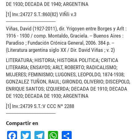
DE 1930; DECADA DE 1940; ARGENTINA
[1] Inv.:24727 S.T.:860(82) VIÑli v.3
----------------------------------------
Viñas, David (1927-2011), dir. Yrigoyen entre Borges y Arlt :
1916 - 1930 / comp. Montaldo, Graciela. -- Buenos Aires :
Paradiso ; Fundación Crónica General, 2006. 384 p. --
(Literatura argentina siglo XX / Dir. David Viñas ; v. 2)
LITERATURA; HISTORIA; HISTORIA POLITICA; CRITICA
LITERARIA; ENSAYOS; ARLT, ROBERTO; RADICALISMO;
MUJERES; FEMINISMO; LUGONES, LEOPOLDO, 1874-1938;
GONZALEZ TUÑON, RAUL; GIRONDO, OLIVERIO; DISCEPOLO,
ENRIQUE SANTOS; IZQUIERDA; DECADA DE 1910; DECADA
DE 1920; DECADA DE 1930; ARGENTINA
[1] Inv.:24739 S.T.:V CCC Nº 2288
----------------------------------------
Compartir en
Facebook
Twitter
Telegram
WhatsApp
Share