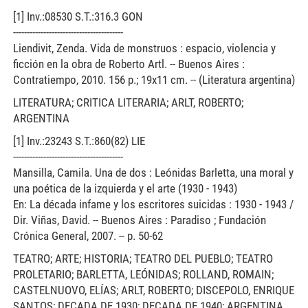
[1] Inv.:08530 S.T.:316.3 GON
----------------------------------------
Liendivit, Zenda. Vida de monstruos : espacio, violencia y
ficción en la obra de Roberto Artl. -- Buenos Aires :
Contratiempo, 2010. 156 p.; 19x11 cm. -- (Literatura argentina)
LITERATURA; CRITICA LITERARIA; ARLT, ROBERTO;
ARGENTINA
[1] Inv.:23243 S.T.:860(82) LIE
----------------------------------------
Mansilla, Camila. Una de dos : Leónidas Barletta, una moral y
una poética de la izquierda y el arte (1930 - 1943)
En: La década infame y los escritores suicidas : 1930 - 1943 /
Dir. Viñas, David. -- Buenos Aires : Paradiso ; Fundación
Crónica General, 2007. -- p. 50-62
TEATRO; ARTE; HISTORIA; TEATRO DEL PUEBLO; TEATRO
PROLETARIO; BARLETTA, LEÓNIDAS; ROLLAND, ROMAIN;
CASTELNUOVO, ELÍAS; ARLT, ROBERTO; DISCEPOLO, ENRIQUE
SANTOS; DECADA DE 1930; DECADA DE 1940; ARGENTINA