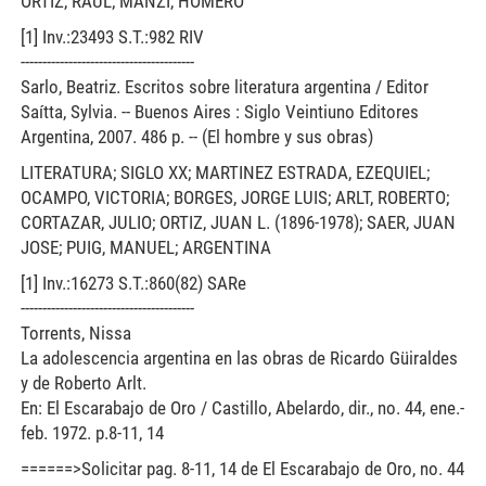
ORTIZ, RAUL; MANZI, HOMERO
[1] Inv.:23493 S.T.:982 RIV
----------------------------------------
Sarlo, Beatriz. Escritos sobre literatura argentina / Editor
Saítta, Sylvia. -- Buenos Aires : Siglo Veintiuno Editores
Argentina, 2007. 486 p. -- (El hombre y sus obras)
LITERATURA; SIGLO XX; MARTINEZ ESTRADA, EZEQUIEL;
OCAMPO, VICTORIA; BORGES, JORGE LUIS; ARLT, ROBERTO;
CORTAZAR, JULIO; ORTIZ, JUAN L. (1896-1978); SAER, JUAN
JOSE; PUIG, MANUEL; ARGENTINA
[1] Inv.:16273 S.T.:860(82) SARe
----------------------------------------
Torrents, Nissa
La adolescencia argentina en las obras de Ricardo Güiraldes
y de Roberto Arlt.
En: El Escarabajo de Oro / Castillo, Abelardo, dir., no. 44, ene.-
feb. 1972. p.8-11, 14
======>Solicitar pag. 8-11, 14 de El Escarabajo de Oro, no. 44