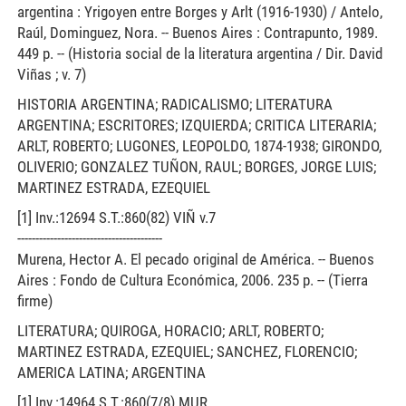
argentina : Yrigoyen entre Borges y Arlt (1916-1930) / Antelo,
Raúl, Dominguez, Nora. -- Buenos Aires : Contrapunto, 1989.
449 p. -- (Historia social de la literatura argentina / Dir. David
Viñas ; v. 7)
HISTORIA ARGENTINA; RADICALISMO; LITERATURA
ARGENTINA; ESCRITORES; IZQUIERDA; CRITICA LITERARIA;
ARLT, ROBERTO; LUGONES, LEOPOLDO, 1874-1938; GIRONDO,
OLIVERIO; GONZALEZ TUÑON, RAUL; BORGES, JORGE LUIS;
MARTINEZ ESTRADA, EZEQUIEL
[1] Inv.:12694 S.T.:860(82) VIÑ v.7
----------------------------------------
Murena, Hector A. El pecado original de América. -- Buenos
Aires : Fondo de Cultura Económica, 2006. 235 p. -- (Tierra
firme)
LITERATURA; QUIROGA, HORACIO; ARLT, ROBERTO;
MARTINEZ ESTRADA, EZEQUIEL; SANCHEZ, FLORENCIO;
AMERICA LATINA; ARGENTINA
[1] Inv.:14964 S.T.:860(7/8) MUR