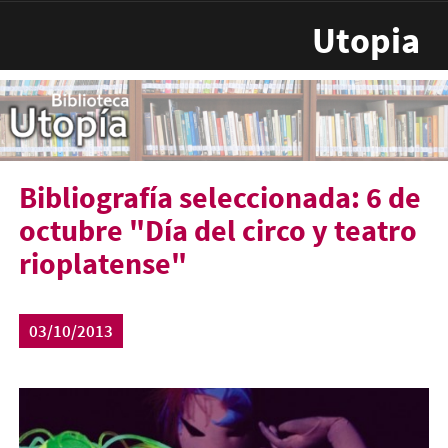
Pasar al contenido principal
Utopia
Bibliografía seleccionada: 6 de
octubre "Día del circo y teatro
rioplatense"
03/10/2013
circo-450x280.jpg