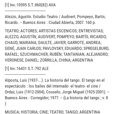
[1] Inv.:10595 S.T.:860(82) AVA
----------------------------------------
Alezzo, Agustín. Estudio Teatro / Audivert, Pompeyo, Bartís,
Ricardo. -- Buenos Aires : Ciudad Abierta, 2007. 160 p.
TEATRO; ACTORES; ARTISTAS ESCENICOS; ENTREVISTAS;
ALEZZO, AGUSTÍN; AUDIVERT, POMPEYO; BARTÍS, RICARDO;
CHAUD, MARIANA; DAULTE, JAVIER; GARROTE, ANDREA;
GENÉ, JUAN CARLOS; PAVLOVSKY, EDUARDO; SPREGELBURD,
RAFAEL; SZUCHMACHER, RUBÉN; TANTANIAN, ALEJANDRO;
VERONESE, DANIEL; ZORRILLA, CHINA; ARGENTINA
[1] Inv.:16431 S.T.:792 ALE
----------------------------------------
Alposta, Luis (1937-...). La historia del tango. El tango en el
espectáculo : los bailes del internado- el teatro- el cine /
Ordaz, Luis (1912-2004), Couselo, Jorge Miguel (1925-2001). --
Buenos Aires : Corregidor, 1977. -- (La historia del tango ; v. 8
)
MUSICA; HISTORIA; CINE; TEATRO; TANGO; ARGENTINA