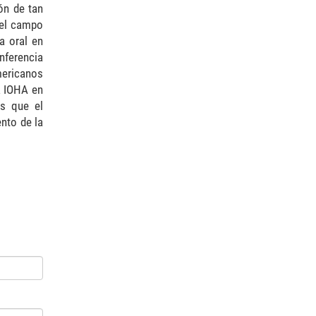
ón de tan
 el campo
a oral en
ferencia
mericanos
la IOHA en
os que el
nto de la