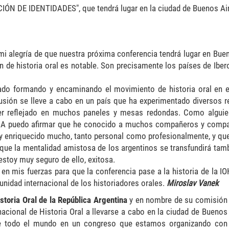
DE IDENTIDADES", que tendrá lugar en la ciudad de Buenos Air
i alegría de que nuestra próxima conferencia tendrá lugar en Buen
n de historia oral es notable. Son precisamente los países de Iber
tado formando y encaminando el movimiento de historia oral en 
usión se lleve a cabo en un país que ha experimentado diversos 
ser reflejado en muchos paneles y mesas redondas. Como algui
 IOHA puedo afirmar que he conocido a muchos compañeros y comp
 y enriquecido mucho, tanto personal como profesionalmente, y qu
ue la mentalidad amistosa de los argentinos se transfundirá tamb
estoy muy seguro de ello, exitosa.
en mis fuerzas para que la conferencia pase a la historia de la 
unidad internacional de los historiadores orales.
Miroslav Vanek
storia Oral de la República Argentina
y en nombre de su comisión d
nacional de Historia Oral a llevarse a cabo en la ciudad de Buenos
 de todo el mundo en un congreso que estamos organizando co