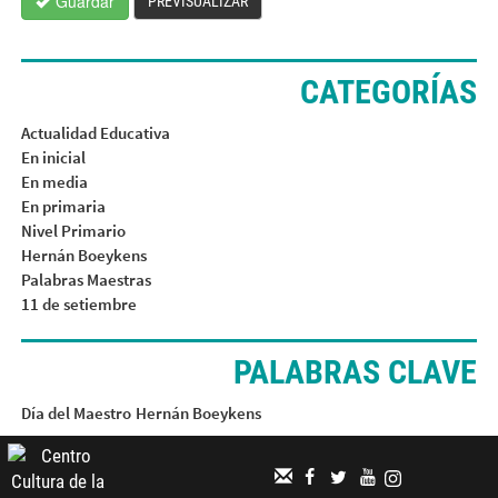
Guardar
PREVISUALIZAR
CATEGORÍAS
Actualidad Educativa
En inicial
En media
En primaria
Nivel Primario
Hernán Boeykens
Palabras Maestras
11 de setiembre
PALABRAS CLAVE
Día del Maestro
Hernán Boeykens