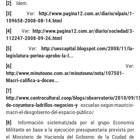
[2]
Idem.
[3]
Ver:
http://www.pagina12.com.ar/diario/elpais/1-
109658-2008-08-14.html
[4]
Ver:
http://www.pagina12.com.ar/diario/sociedad/3-
112247-2008-09-26.html
[5]
Ver:
http://uescapital.blogspot.com/2008/11/la-
legislatura-portea-aprobo-la-l...
[6]
Ver:
http://www.minutouno.com.ar/minutouno/nota/107501-
Macri-califica-a-docen...
[7]
http://www.centrocultural.coop/blogs/observatorio/2010/09/1
de-coyuntura-ladrillos-negocios-y
escuelas-segun-mauricio-
macri-el-desgobierno-del-espacio-publico/
[8]
Información sistematizada por el grupo Economía
Militante en base a la ejecución presupuestaria provista por
el Ministerio de Hacienda del Gobierno de la Ciudad de