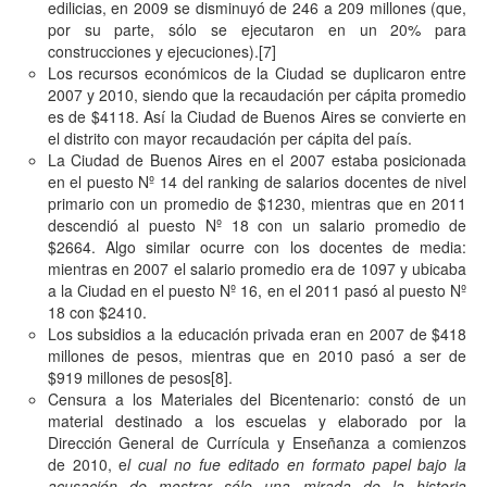
edilicias, en 2009 se disminuyó de 246 a 209 millones (que,
por su parte, sólo se ejecutaron en un 20% para
construcciones y ejecuciones).
[7]
Los recursos económicos de la Ciudad se duplicaron entre
2007 y 2010, siendo que la recaudación per cápita promedio
es de $4118. Así la Ciudad de Buenos Aires se convierte en
el distrito con mayor recaudación per cápita del país.
La Ciudad de Buenos Aires en el 2007 estaba posicionada
en el puesto Nº 14 del ranking de salarios docentes de nivel
primario con un promedio de $1230, mientras que en 2011
descendió al puesto Nº 18 con un salario promedio de
$2664. Algo similar ocurre con los docentes de media:
mientras en 2007 el salario promedio era de 1097 y ubicaba
a la Ciudad en el puesto Nº 16, en el 2011 pasó al puesto Nº
18 con $2410.
Los subsidios a la educación privada eran en 2007 de $418
millones de pesos, mientras que en 2010 pasó a ser de
$919 millones de pesos
[8]
.
Censura a los Materiales del Bicentenario: constó de un
material destinado a los escuelas y elaborado por la
Dirección General de Currícula y Enseñanza a comienzos
de 2010, e
l cual no fue editado en formato papel bajo la
acusación de mostrar sólo una mirada de la historia