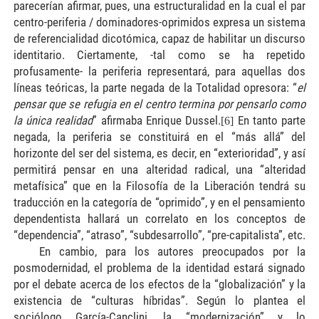
parecerían afirmar, pues, una estructuralidad en la cual el par
centro-periferia / dominadores-oprimidos expresa un sistema
de referencialidad dicotómica, capaz de habilitar un discurso
identitario. Ciertamente, -tal como se ha repetido
profusamente- la periferia representará, para aquellas dos
líneas teóricas, la parte negada de la Totalidad opresora: “
el
pensar que se refugia en el centro termina por pensarlo como
la única realidad
” afirmaba Enrique Dussel.
En tanto parte
[6]
negada, la periferia se constituirá en el “más allá” del
horizonte del ser del sistema, es decir, en “exterioridad”, y así
permitirá pensar en una alteridad radical, una “alteridad
metafísica” que en la Filosofía de la Liberación tendrá su
traducción en la categoría de “oprimido”, y en el pensamiento
dependentista hallará un correlato en los conceptos de
“dependencia”, “atraso”, “subdesarrollo”, “pre-capitalista”, etc.
En cambio, para los autores preocupados por la
posmodernidad, el problema de la identidad estará signado
por el debate acerca de los efectos de la “globalización” y la
existencia de “culturas híbridas”. Según lo plantea el
sociólogo García-Canclini, la “modernización” y lo