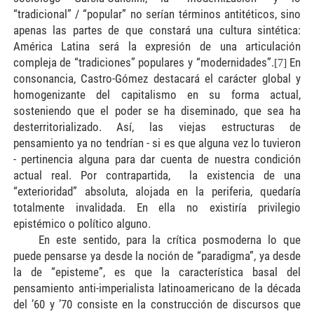
“tradicional” / “popular” no serían términos antitéticos, sino
apenas las partes de que constará una cultura sintética:
América Latina será la expresión de una articulación
compleja de “tradiciones” populares y “modernidades”.
En
[7]
consonancia, Castro-Gómez d
estacará el carácter global y
homogenizante del capitalismo en su forma actual,
sosteniendo que el poder se ha diseminado, que sea ha
desterritorializado. Así, las viejas estructuras de
pensamiento ya no tendrían - si es que alguna vez lo tuvieron
- pertinencia alguna para dar cuenta de nuestra condición
actual real. Por contrapartida,
la existencia de una
“exterioridad” absoluta, alojada en la periferia, quedaría
totalmente invalidada. En ella no existiría privilegio
epistémico o político alguno.
En este sentido, para la crítica posmoderna lo que
puede pensarse ya desde la noción de “paradigma”, ya desde
la de “episteme”, es que la característica basal del
pensamiento anti-imperialista latinoamericano de la década
del ’60 y ’70 consiste en la construcción de discursos que