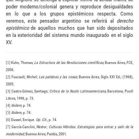
poder moderno/colonial genera y reproduce desigualdades
en lo que a los grupos epistémicos respecta. Como
veremos, este pensador argentino se referirá al
derecho
epistémico
de aquellos muchos que han sido depositados
en la exterioridad del sistema mundo inaugurado en el siglo
XV.
[1]
Kuhn, Thomas;
La Estructura
de las Revoluciones científicas
, Buenos Aires, FCE,
2006.
[2]
Foucault, Michel;
Las palabras y las cosas
; Buenos Aires, Siglo XXI Ed.; (1968),
2005.
[3]
Castro-Gómez, Santiago;
Crítica de
la Razón
Latinoamericana
, Barcelona, Puvill
Libros, 1996, p. 73.
[4]
Ibidem
, p. 74.
[5]
Ibidem
, p. 74.
[6]
Dussel, Enrique.
Op. Cit
., p. 14.
[7]
García-Canclini, Néstor;
Culturas Híbridas. Estrategias para entrar y salir de la
modernidad
; Buenos Aires; Paidós, 2001.