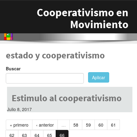
Pasar al contenido principal
Cooperativismo en
Movimiento
estado y cooperativismo
Buscar
Aplicar
Estimulo al cooperativismo
Julio 8, 2017
« primero
‹ anterior
…
58
59
60
61
62
63
64
65
66