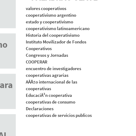
valores cooperativos
cooperativismo argentino
estado y cooperativismo
cooperativismo latinoamericano
Historia del cooperativismo
no
Instituto Movilizador de Fondos
Cooperativos
Congresos y Jornadas
COOPERAR
encuentro de investigadores
cooperativas agrarias
para
AÃÂ±o internacional de las
cooperativas
EducaciÃ³n cooperativa
cooperativas de consumo
Declaraciones
cooperativas de servicios publicos
AL