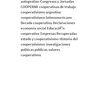
autogestion
Congresos y Jornadas
COOPERAR
cooperativas de trabajo
cooperativismo argentino
cooperativismo latinoamericano
Decada cooperativa
Declaraciones
economia social
EducaciÃ³n
cooperativa
Empresas Recuperadas
estado y cooperativismo
Historia del
cooperativismo
investigaciones
politicas publicas
valores
cooperativos