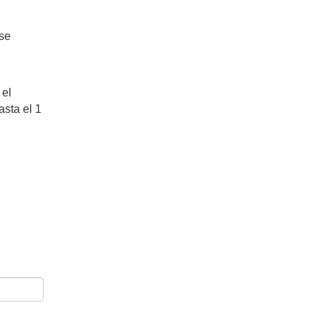
 se
 el
asta el 1