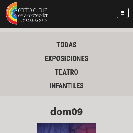
Pasar al contenido principal
Jump to main content
TODAS
EXPOSICIONES
TEATRO
INFANTILES
dom09