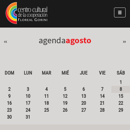
Pasar al contenido principal
Jump to main content
agenda
agosto
«
»
DOM
LUN
MAR
MIÉ
JUE
VIE
SÁB
1
2
3
4
5
6
7
8
9
10
11
12
13
14
15
16
17
18
19
20
21
22
23
24
25
26
27
28
29
30
31