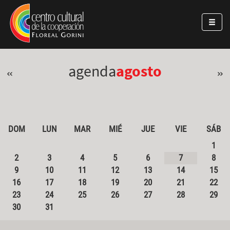
Pasar al contenido principal
Jump to main content
agenda
agosto
«
»
DOM
LUN
MAR
MIÉ
JUE
VIE
SÁB
1
2
3
4
5
6
7
8
9
10
11
12
13
14
15
16
17
18
19
20
21
22
23
24
25
26
27
28
29
30
31