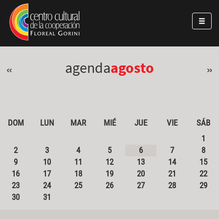
Pasar al contenido principal
Jump to main content
agenda
agosto
«
»
DOM
LUN
MAR
MIÉ
JUE
VIE
SÁB
1
2
3
4
5
6
7
8
9
10
11
12
13
14
15
16
17
18
19
20
21
22
23
24
25
26
27
28
29
30
31