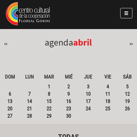
Pasar al contenido principal
Jump to main content
agenda
abril
«
»
DOM
LUN
MAR
MIÉ
JUE
VIE
SÁB
1
2
3
4
5
6
7
8
9
10
11
12
13
14
15
16
17
18
19
20
21
22
23
24
25
26
27
28
29
30