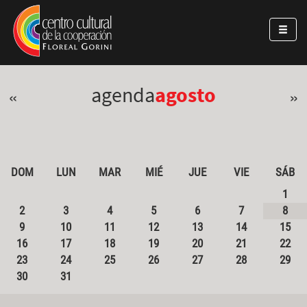
Pasar al contenido principal
Jump to main content
agenda
agosto
«
»
DOM
LUN
MAR
MIÉ
JUE
VIE
SÁB
1
2
3
4
5
6
7
8
9
10
11
12
13
14
15
16
17
18
19
20
21
22
23
24
25
26
27
28
29
30
31