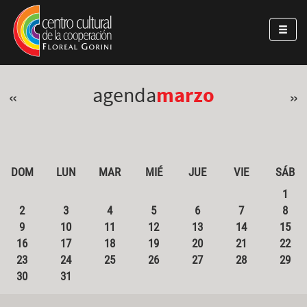
Pasar al contenido principal
Jump to main content
agenda
marzo
«
»
DOM
LUN
MAR
MIÉ
JUE
VIE
SÁB
1
2
3
4
5
6
7
8
9
10
11
12
13
14
15
16
17
18
19
20
21
22
23
24
25
26
27
28
29
30
31