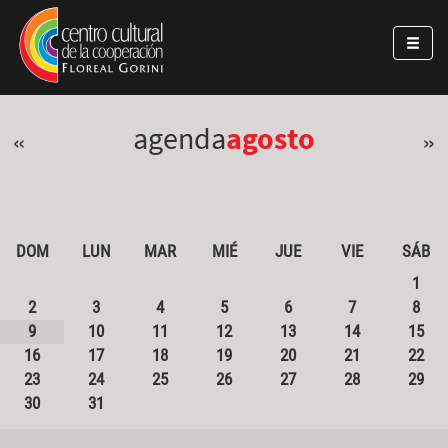
Pasar al contenido principal
Jump to main content
agenda
agosto
«
»
DOM
LUN
MAR
MIÉ
JUE
VIE
SÁB
1
2
3
4
5
6
7
8
9
10
11
12
13
14
15
16
17
18
19
20
21
22
23
24
25
26
27
28
29
30
31