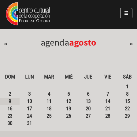
Pasar al contenido principal
Jump to main content
agenda
agosto
«
»
DOM
LUN
MAR
MIÉ
JUE
VIE
SÁB
1
2
3
4
5
6
7
8
9
10
11
12
13
14
15
16
17
18
19
20
21
22
23
24
25
26
27
28
29
30
31