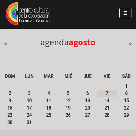
Pasar al contenido principal
Jump to main content
agenda
agosto
«
»
DOM
LUN
MAR
MIÉ
JUE
VIE
SÁB
1
2
3
4
5
6
7
8
9
10
11
12
13
14
15
16
17
18
19
20
21
22
23
24
25
26
27
28
29
30
31