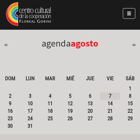
Pasar al contenido principal
Jump to main content
agenda
agosto
«
»
DOM
LUN
MAR
MIÉ
JUE
VIE
SÁB
1
2
3
4
5
6
7
8
9
10
11
12
13
14
15
16
17
18
19
20
21
22
23
24
25
26
27
28
29
30
31