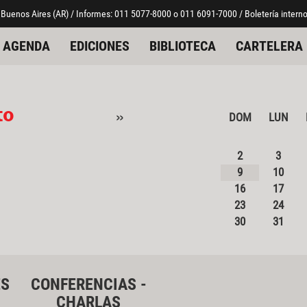
 Buenos Aires (AR) / Informes: 011 5077-8000 o 011 6091-7000 / Boletería interno
AGENDA
EDICIONES
BIBLIOTECA
CARTELERA
to
»
DOM
LUN
2
3
9
10
16
17
23
24
30
31
ES
CONFERENCIAS -
CHARLAS