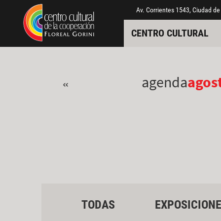
Pasar al contenido principal
Jump to main content
Av. Corrientes 1543, Ciudad de
CENTRO CULTURAL
agenda
agos
«
TODAS
EXPOSICION