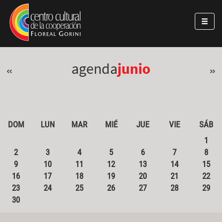
Pasar al contenido principal
Jump to main content
agenda
junio
«
»
DOM
LUN
MAR
MIÉ
JUE
VIE
SÁB
1
2
3
4
5
6
7
8
9
10
11
12
13
14
15
16
17
18
19
20
21
22
23
24
25
26
27
28
29
30