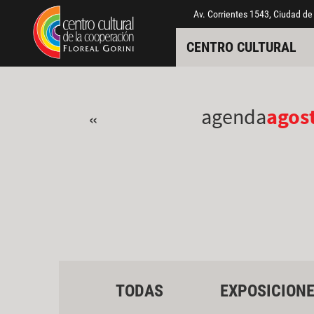
Pasar al contenido principal
Jump to main content
Av. Corrientes 1543, Ciudad de
CENTRO CULTURAL
agenda
agos
«
TODAS
EXPOSICION