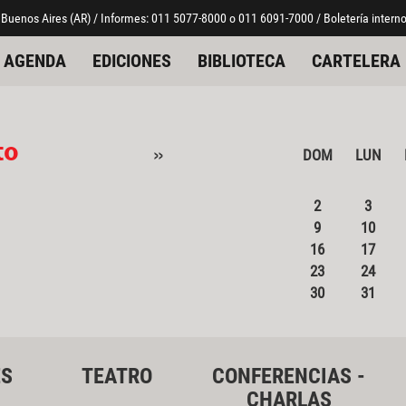
 Buenos Aires (AR) / Informes: 011 5077-8000 o 011 6091-7000 / Boletería interno
AGENDA
EDICIONES
BIBLIOTECA
CARTELERA
to
»
DOM
LUN
2
3
9
10
16
17
23
24
30
31
ES
TEATRO
CONFERENCIAS -
CHARLAS