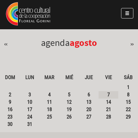
Pasar al contenido principal
Jump to main content
agenda
agosto
«
»
DOM
LUN
MAR
MIÉ
JUE
VIE
SÁB
1
2
3
4
5
6
7
8
9
10
11
12
13
14
15
16
17
18
19
20
21
22
23
24
25
26
27
28
29
30
31