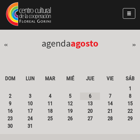
Pasar al contenido principal
Jump to main content
agenda
agosto
«
»
DOM
LUN
MAR
MIÉ
JUE
VIE
SÁB
1
2
3
4
5
6
7
8
9
10
11
12
13
14
15
16
17
18
19
20
21
22
23
24
25
26
27
28
29
30
31