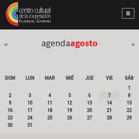
Pasar al contenido principal
Jump to main content
agenda
agosto
«
»
DOM
LUN
MAR
MIÉ
JUE
VIE
SÁB
1
2
3
4
5
6
7
8
9
10
11
12
13
14
15
16
17
18
19
20
21
22
23
24
25
26
27
28
29
30
31