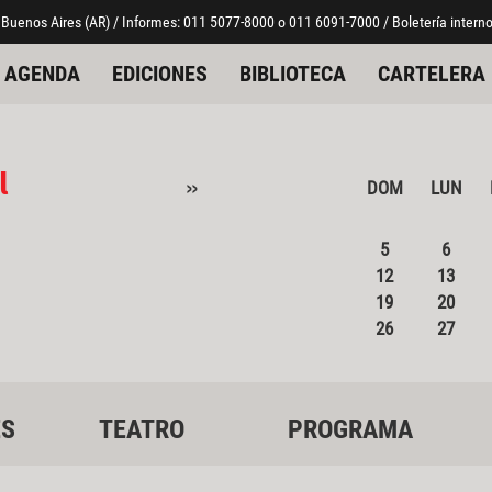
 Buenos Aires (AR) / Informes: 011 5077-8000 o 011 6091-7000 / Boletería interno
AGENDA
EDICIONES
BIBLIOTECA
CARTELERA
l
»
DOM
LUN
5
6
12
13
19
20
26
27
ES
TEATRO
PROGRAMA