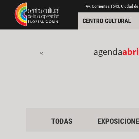
Pasar al contenido principal
Jump to main content
Av. Corrientes 1543, Ciudad de
CENTRO CULTURAL
agenda
abri
«
TODAS
EXPOSICION