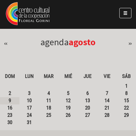
Pasar al contenido principal
Jump to main content
agenda
agosto
«
»
DOM
LUN
MAR
MIÉ
JUE
VIE
SÁB
1
2
3
4
5
6
7
8
9
10
11
12
13
14
15
16
17
18
19
20
21
22
23
24
25
26
27
28
29
30
31