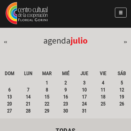
Pasar al contenido principal
Jump to main content
agenda
julio
«
»
DOM
LUN
MAR
MIÉ
JUE
VIE
SÁB
1
2
3
4
5
6
7
8
9
10
11
12
13
14
15
16
17
18
19
20
21
22
23
24
25
26
27
28
29
30
31