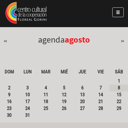
Pasar al contenido principal
Jump to main content
agenda
agosto
«
»
DOM
LUN
MAR
MIÉ
JUE
VIE
SÁB
1
2
3
4
5
6
7
8
9
10
11
12
13
14
15
16
17
18
19
20
21
22
23
24
25
26
27
28
29
30
31