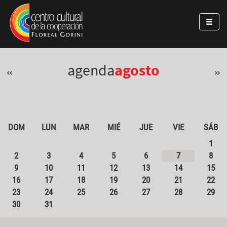
Pasar al contenido principal
Jump to main content
agenda
agosto
«
»
DOM
LUN
MAR
MIÉ
JUE
VIE
SÁB
1
2
3
4
5
6
7
8
9
10
11
12
13
14
15
16
17
18
19
20
21
22
23
24
25
26
27
28
29
30
31