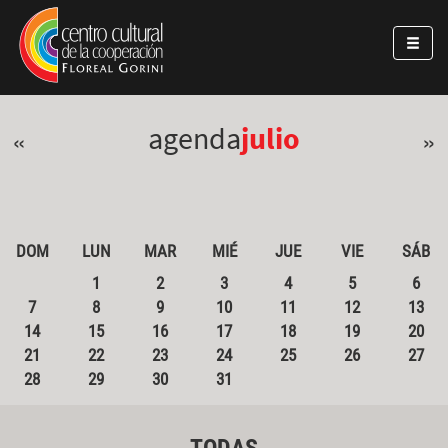
Pasar al contenido principal
Jump to main content
agenda
julio
«
»
DOM
LUN
MAR
MIÉ
JUE
VIE
SÁB
1
2
3
4
5
6
7
8
9
10
11
12
13
14
15
16
17
18
19
20
21
22
23
24
25
26
27
28
29
30
31