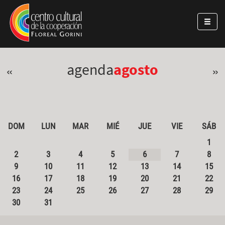
Pasar al contenido principal
Jump to main content
agenda
agosto
«
»
DOM
LUN
MAR
MIÉ
JUE
VIE
SÁB
1
2
3
4
5
6
7
8
9
10
11
12
13
14
15
16
17
18
19
20
21
22
23
24
25
26
27
28
29
30
31