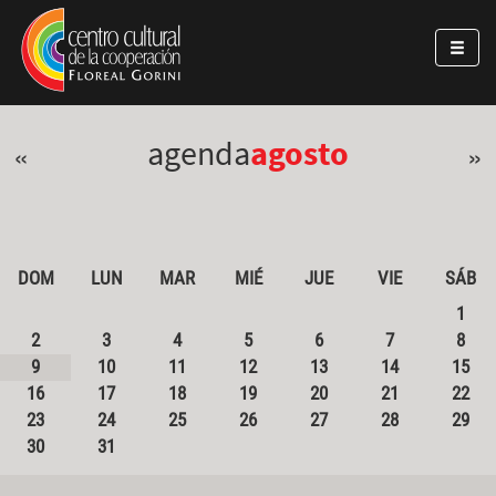
Pasar al contenido principal
Jump to main content
agenda
agosto
«
»
DOM
LUN
MAR
MIÉ
JUE
VIE
SÁB
1
2
3
4
5
6
7
8
9
10
11
12
13
14
15
16
17
18
19
20
21
22
23
24
25
26
27
28
29
30
31