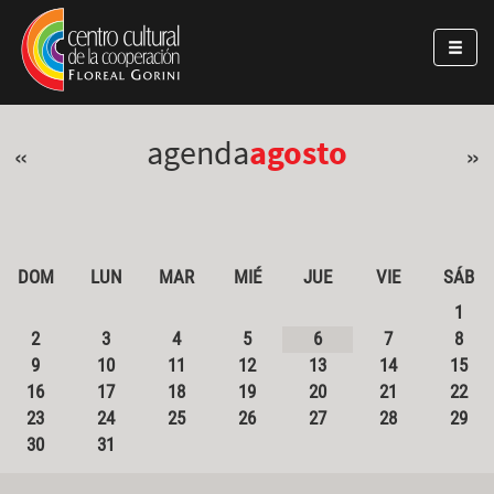
Pasar al contenido principal
Jump to main content
agenda
agosto
«
»
DOM
LUN
MAR
MIÉ
JUE
VIE
SÁB
1
2
3
4
5
6
7
8
9
10
11
12
13
14
15
16
17
18
19
20
21
22
23
24
25
26
27
28
29
30
31