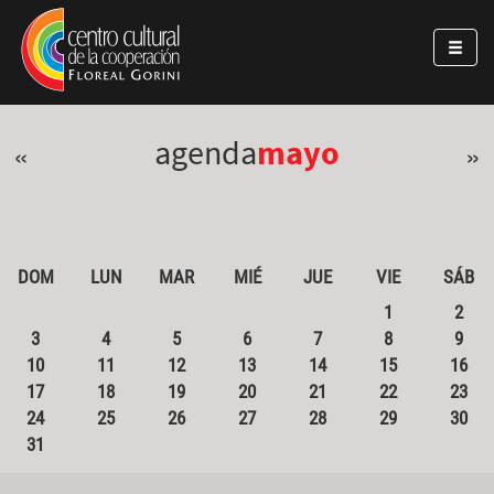
Pasar al contenido principal
Jump to main content
agenda
mayo
«
»
DOM
LUN
MAR
MIÉ
JUE
VIE
SÁB
1
2
3
4
5
6
7
8
9
10
11
12
13
14
15
16
17
18
19
20
21
22
23
24
25
26
27
28
29
30
31