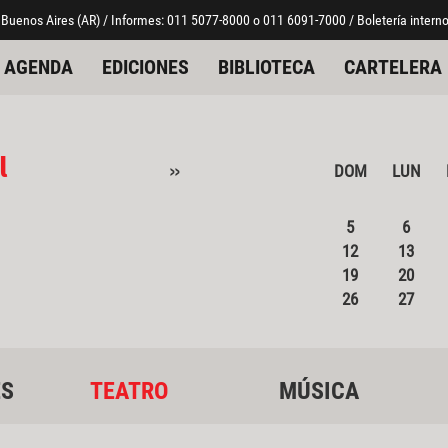
 Buenos Aires (AR) / Informes: 011 5077-8000 o 011 6091-7000 / Boletería interno
AGENDA
EDICIONES
BIBLIOTECA
CARTELERA
l
»
DOM
LUN
5
6
12
13
19
20
26
27
ES
TEATRO
MÚSICA