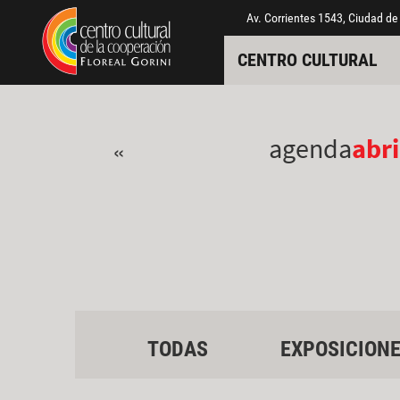
Pasar al contenido principal
Jump to main content
Av. Corrientes 1543, Ciudad de
CENTRO CULTURAL
agenda
abri
«
TODAS
EXPOSICION