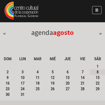
Pasar al contenido principal
Jump to main content
agenda
agosto
«
»
DOM
LUN
MAR
MIÉ
JUE
VIE
SÁB
1
2
3
4
5
6
7
8
9
10
11
12
13
14
15
16
17
18
19
20
21
22
23
24
25
26
27
28
29
30
31