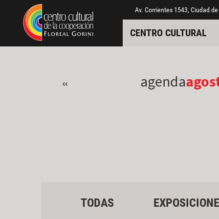
Pasar al contenido principal
Jump to main content
Av. Corrientes 1543, Ciudad de
CENTRO CULTURAL
agenda
agos
«
TODAS
EXPOSICION