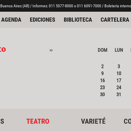
 Buenos Aires (AR) / Informes: 011 5077-8000 o 011 6091-7000 / Boletería interno
AGENDA
EDICIONES
BIBLIOTECA
CARTELERA
to
»
DOM
LUN
2
3
9
10
16
17
23
24
30
31
ES
TEATRO
VARIETÉ
CO