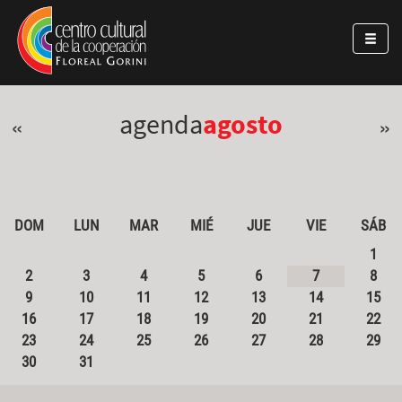
Pasar al contenido principal
Jump to main content
agenda
agosto
«
»
DOM
LUN
MAR
MIÉ
JUE
VIE
SÁB
1
2
3
4
5
6
7
8
9
10
11
12
13
14
15
16
17
18
19
20
21
22
23
24
25
26
27
28
29
30
31