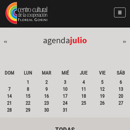
Pasar al contenido principal
Jump to main content
agenda
julio
«
»
DOM
LUN
MAR
MIÉ
JUE
VIE
SÁB
1
2
3
4
5
6
7
8
9
10
11
12
13
14
15
16
17
18
19
20
21
22
23
24
25
26
27
28
29
30
31