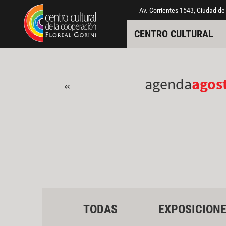
Pasar al contenido principal
Jump to main content
Av. Corrientes 1543, Ciudad de
CENTRO CULTURAL
agenda
agos
«
TODAS
EXPOSICION