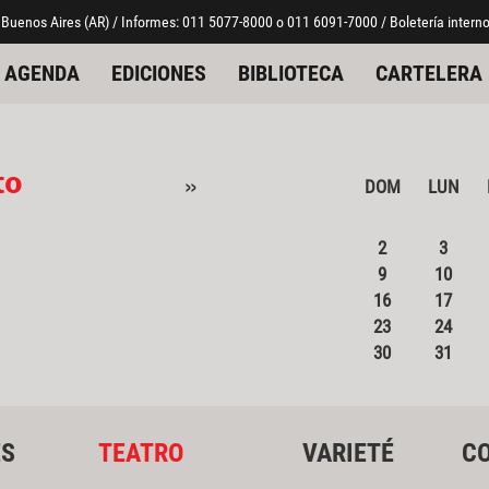
 Buenos Aires (AR) / Informes: 011 5077-8000 o 011 6091-7000 / Boletería interno
AGENDA
EDICIONES
BIBLIOTECA
CARTELERA
to
»
DOM
LUN
2
3
9
10
16
17
23
24
30
31
ES
TEATRO
VARIETÉ
CO