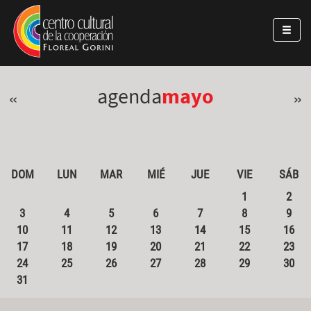
Pasar al contenido principal
Jump to main content
agenda
mayo
«
»
DOM
LUN
MAR
MIÉ
JUE
VIE
SÁB
1
2
3
4
5
6
7
8
9
10
11
12
13
14
15
16
17
18
19
20
21
22
23
24
25
26
27
28
29
30
31