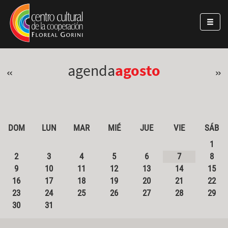
Pasar al contenido principal
Jump to main content
agenda
agosto
«
»
DOM
LUN
MAR
MIÉ
JUE
VIE
SÁB
1
2
3
4
5
6
7
8
9
10
11
12
13
14
15
16
17
18
19
20
21
22
23
24
25
26
27
28
29
30
31