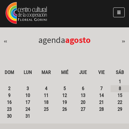
Pasar al contenido principal
Jump to main content
agenda
agosto
«
»
DOM
LUN
MAR
MIÉ
JUE
VIE
SÁB
1
2
3
4
5
6
7
8
9
10
11
12
13
14
15
16
17
18
19
20
21
22
23
24
25
26
27
28
29
30
31